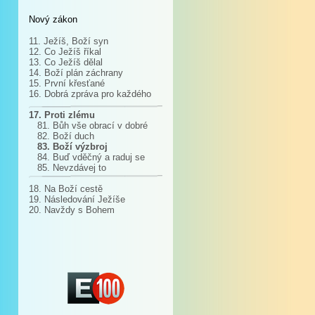
Nový zákon
11. Ježíš, Boží syn
12. Co Ježíš říkal
13. Co Ježíš dělal
14. Boží plán záchrany
15. První křesťané
16. Dobrá zpráva pro každého
17. Proti zlému
81. Bůh vše obrací v dobré
82. Boží duch
83. Boží výzbroj
84. Buď vděčný a raduj se
85. Nevzdávej to
18. Na Boží cestě
19. Následování Ježíše
20. Navždy s Bohem