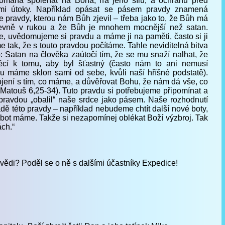
máhá spoléhat na Boha, na jeho sílu, a ochranu před
mi útoky. Například opásat se pásem pravdy znamená
e pravdy, kterou nám Bůh zjevil – třeba jako to, že Bůh má
evně v rukou a že Bůh je mnohem mocnější než satan.
e, uvědomujeme si pravdu a máme ji na paměti, často si ji
 tak, že s touto pravdou počítáme. Tahle neviditelná bitva
: Satan na člověka zaútočí tím, že se mu snaží nalhat, že
věcí k tomu, aby byl šťastný (často nám to ani nemusí
u máme sklon sami od sebe, kvůli naší hříšné podstatě).
jení s tím, co máme, a důvěřovat Bohu, že nám dá vše, co
 Matouš 6,25-34). Tuto pravdu si potřebujeme připomínat a
pravdou „obalil“ naše srdce jako pásem. Naše rozhodnutí
ě této pravdy – například nebudeme chtít další nové boty,
 bot máme. Takže si nezapomínej oblékat Boží výzbroj. Tak
ách.“
ovědi? Poděl se o ně s dalšími účastníky Expedice!