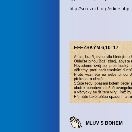
http://su-czech.org/edice.php
EFEZSKÝM 6,10–17
A tak, bratří, svou sílu hledejte u
Oblečte plnou Boží zbroj, abyste
Nevedeme svůj boj proti lidským
věk tmy, proti nadzemským duch
Proto vezměte na sebe plnou Bo
překonat a obstát.
Stůjte tedy ‚opásáni kolem beder 
obuti k pohotové službě evangeliu
a vždycky se štítem víry, jímž by
Přijměte také ‚přilbu spasení‘ a ‚
MLUV S BOHEM