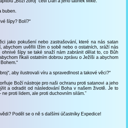
apitolu „Boží zbroj“ četli Dan a jeho tatínek Mike.
na buben.
ivé šípy? Bolí?“
věci jako pokušení nebo zastrašování, které na nás satan
ží, abychom uvěřili lžím o sobě nebo o ostatních, sráží nás
 ohnivé šípy se také snaží nám zabránit dělat to, co Bůh
 abychom říkali ostatním dobrou zprávu o Ježíši a abychom
s Bohem.“
zbroj“, aby ilustrovali víru a spravedlnost a takové věci?“
orňuje Boží nástroje pro naši ochranu proti satanovi a jeho
týlit a odradit od následování Boha v našem životě. Je to
ne proti lidem, ale proti duchovním silám."
ovědi? Poděl se o ně s dalšími účastníky Expedice!