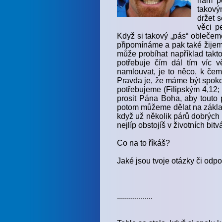
nám po
takový
držet s
věci p
Když si takový „pás“ oblečem
připomínáme a pak také žijeme
může probíhat například takto
potřebuje čím dál tím víc 
namlouvat, je to něco, k čem
Pravda je, že máme být spoko
potřebujeme (Filipským 4,12;
prosit Pána Boha, aby touto 
potom můžeme dělat na základ
když už několik párů dobrých
nejlíp obstojíš v životních bitv
Co na to říkáš?
Jaké jsou tvoje otázky či odp
..................