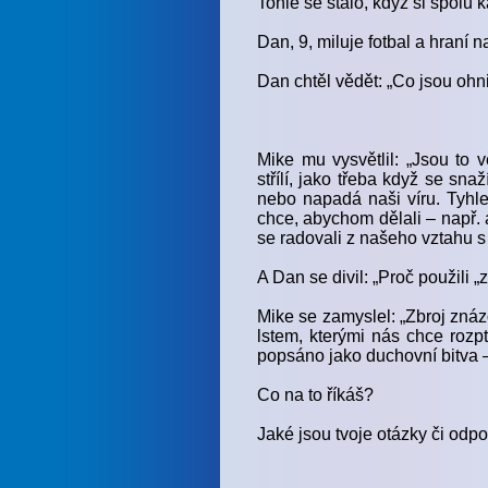
Tohle se stalo, když si spolu k
Dan, 9, miluje fotbal a hraní 
Dan chtěl vědět: „Co jsou ohn
Mike mu vysvětlil: „Jsou to 
střílí, jako třeba když se sna
nebo napadá naši víru. Tyhle
chce, abychom dělali – např.
se radovali z našeho vztahu 
A Dan se divil: „Proč použili „
Mike se zamyslel: „Zbroj znáz
lstem, kterými nás chce rozp
popsáno jako duchovní bitva – 
Co na to říkáš?
Jaké jsou tvoje otázky či odp