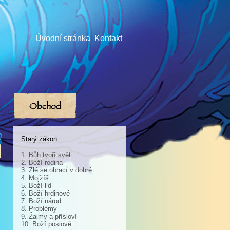
Úvodní stránka
Kontakt
Obchod
Starý zákon
1. Bůh tvoří svět
2. Boží rodina
3. Zlé se obrací v dobré
4. Mojžíš
5. Boží lid
6. Boží hrdinové
7. Boží národ
8. Problémy
9. Žalmy a přísloví
10. Boží poslové