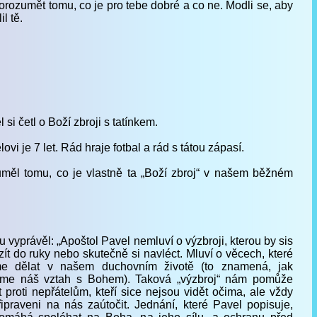
rozumět tomu, co je pro tebe dobré a co ne. Modli se, aby
l tě.
 si četl o Boží zbroji s tatínkem.
ovi je 7 let. Rád hraje fotbal a rád s tátou zápasí.
měl tomu, co je vlastně ta „Boží zbroj“ v našem běžném
 vyprávěl: „Apoštol Pavel nemluví o výzbroji, kterou by sis
ít do ruky nebo skutečně si navléct. Mluví o věcech, které
e dělat v našem duchovním životě (to znamená, jak
me náš vztah s Bohem). Taková „výzbroj“ nám pomůže
 proti nepřátelům, kteří sice nejsou vidět očima, ale vždy
řipraveni na nás zaútočit. Jednání, které Pavel popisuje,