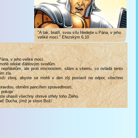
"A tak, bratří, svou sílu hledejte u Pána, v jeho
veliké moci." Efezským 6,10
 Pána, v jeho veliké moci.
 mohli odolat ďáblovým svodům.
 nepřátelům, ale proti mocnostem, silám a všemu, co ovládá tento
ům zla.
ží zbroj, abyste se mohli v den zlý postavit na odpor, všechno
pravdou, obrněni pancířem spravedlnosti,
 pokoje‘
ste uhasili všechny ohnivé střely toho Zlého.
meč Ducha, jímž je slovo Boží‘.