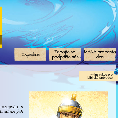
Zapojte se,
MANA pro tento
Expedice
podpořte nás
den
>> Instrukce pro
biblické průvodce
 rozepsán v
obrodružných